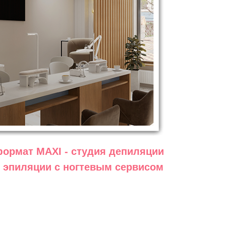
ормат MAXI - студия депиляции
 эпиляции с ногтевым сервисом