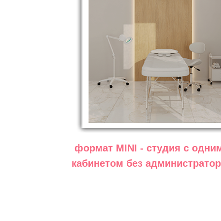
формат MINI - студия с одни
кабинетом без администратор