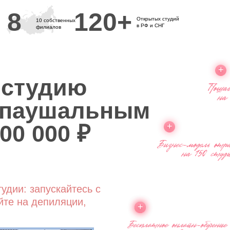
8
120+
Открытых студий
10 собственных
в РФ и СНГ
филиалов
+
 студию
 паушальным
00 000 ₽
+
удии: запускайтесь с
те на депиляции,
+