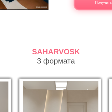
Получить
SAHARVOSK
3 формата